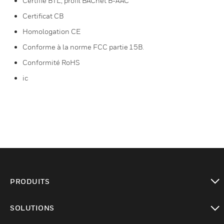
Certifié BTL, profil BACnet B-AAC
Certificat CB
Homologation CE
Conforme à la norme FCC partie 15B.
Conformité RoHS
ic
PRODUITS
toggle view
SOLUTIONS