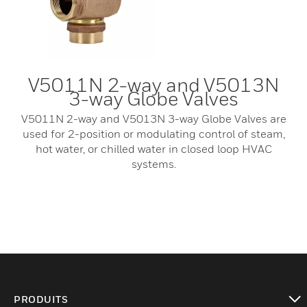
V5011N 2-way and V5013N
3-way Globe Valves
V5011N 2-way and V5013N 3-way Globe Valves are
used for 2-position or modulating control of steam,
hot water, or chilled water in closed loop HVAC
systems.
PRODUITS