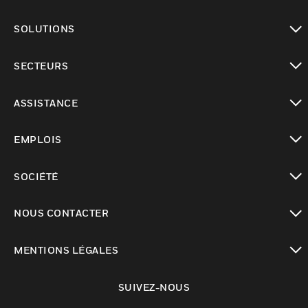
toggle view
SOLUTIONS
toggle view
SECTEURS
toggle view
ASSISTANCE
toggle view
EMPLOIS
toggle view
SOCIÉTÉ
toggle view
NOUS CONTACTER
toggle view
MENTIONS LÉGALES
toggle view
SUIVEZ-NOUS