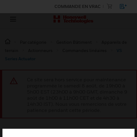
COMMANDE EN VRAC
Par catégorie
Gestion Bâtiment
Appareils de
terrain
Actionneurs
Commandes linéaires
VS
Series Actuator
Ce site sera hors service pour maintenance
programmée le samedi 8 août, de 19h00 à
5h00 EST (23h00 à 9h00 GMT, dimanche 9
août de 1h00 à 11h00 CET et de 4h30 à
14h30 IST). Nous vous remercions de votre
patience pendant cette période.