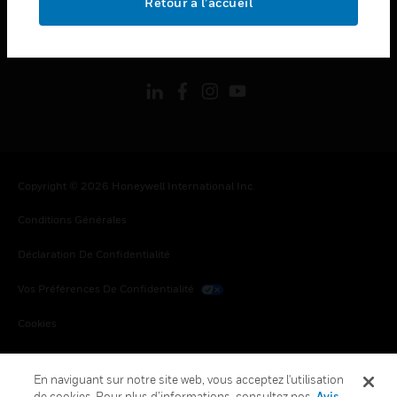
Retour à l’accueil
toggle view
SUIVEZ-NOUS
Copyright © 2026 Honeywell International Inc.
Conditions Générales
Déclaration De Confidentialité
Vos Préférences De Confidentialité
Cookies
Désabonnement Global
En naviguant sur notre site web, vous acceptez l'utilisation
de cookies. Pour plus d’informations, consultez nos
Avis