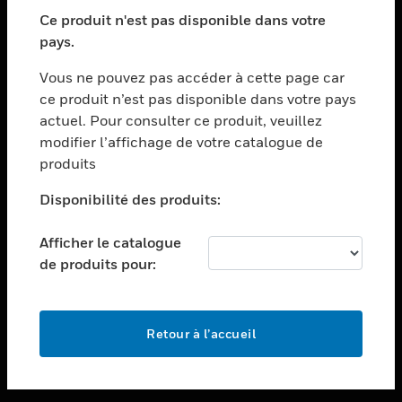
toggle view
SECTEURS
Ce produit n'est pas disponible dans votre
pays.
toggle view
ASSISTANCE
Vous ne pouvez pas accéder à cette page car
toggle view
ce produit n’est pas disponible dans votre pays
EMPLOIS
actuel. Pour consulter ce produit, veuillez
modifier l’affichage de votre catalogue de
toggle view
SOCIÉTÉ
produits
toggle view
Disponibilité des produits:
NOUS CONTACTER
Afficher le catalogue
toggle view
MENTIONS LÉGALES
de produits pour:
toggle view
SUIVEZ-NOUS
Retour à l’accueil