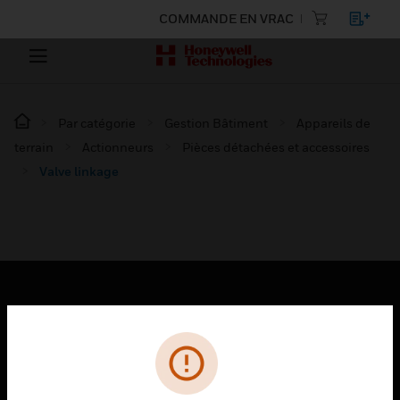
COMMANDE EN VRAC
Par catégorie
Gestion Bâtiment
Appareils de
terrain
Actionneurs
Pièces détachées et accessoires
Valve linkage
PRODUITS
toggle view
SOLUTIONS