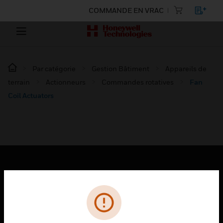
COMMANDE EN VRAC
Par catégorie
Gestion Bâtiment
Appareils de
terrain
Actionneurs
Commandes rotatives
Fan
Coil Actuators
PRODUITS
toggle view
SOLUTIONS