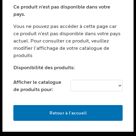
toggle view
SECTEURS
Ce produit n'est pas disponible dans votre
pays.
toggle view
ASSISTANCE
Vous ne pouvez pas accéder à cette page car
toggle view
ce produit n’est pas disponible dans votre pays
EMPLOIS
actuel. Pour consulter ce produit, veuillez
modifier l’affichage de votre catalogue de
toggle view
SOCIÉTÉ
produits
toggle view
Disponibilité des produits:
NOUS CONTACTER
Afficher le catalogue
toggle view
MENTIONS LÉGALES
de produits pour:
toggle view
SUIVEZ-NOUS
Retour à l’accueil