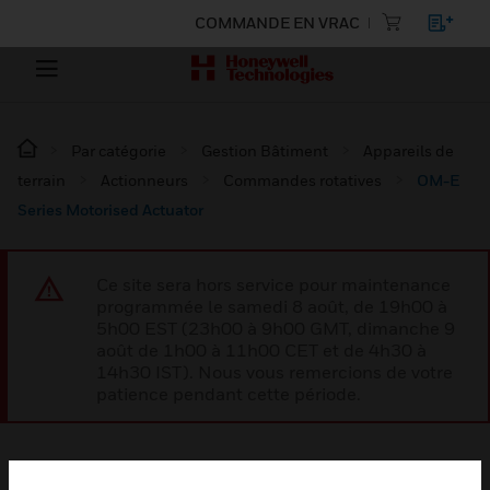
COMMANDE EN VRAC
Par catégorie
Gestion Bâtiment
Appareils de
terrain
Actionneurs
Commandes rotatives
OM-E
Series Motorised Actuator
Ce site sera hors service pour maintenance
programmée le samedi 8 août, de 19h00 à
5h00 EST (23h00 à 9h00 GMT, dimanche 9
août de 1h00 à 11h00 CET et de 4h30 à
14h30 IST). Nous vous remercions de votre
patience pendant cette période.