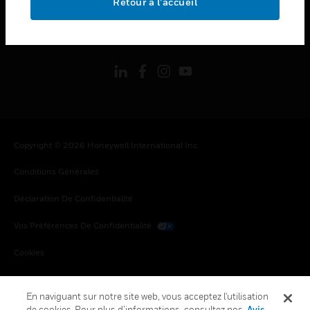
Retour à l’accueil
toggle view
SUIVEZ-NOUS
Copyright © 2026 Honeywell International Inc.
Conditions Générales
Déclaration De Confidentialité
Vos Préférences De Confidentialité
Cookies
Désabonnement Global
En naviguant sur notre site web, vous acceptez l'utilisation
de cookies. Pour plus d’informations, consultez nos
Avis