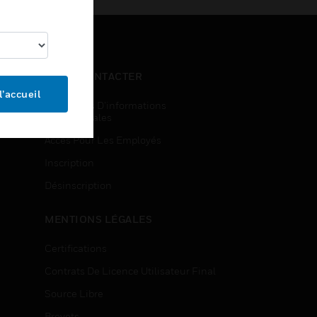
NOUS CONTACTER
l’accueil
Demandes D’informations
Commerciales
Accès Pour Les Employés
Inscription
Désinscription
MENTIONS LÉGALES
Certifications
Contrats De Licence Utilisateur Final
Source Libre
Brevets