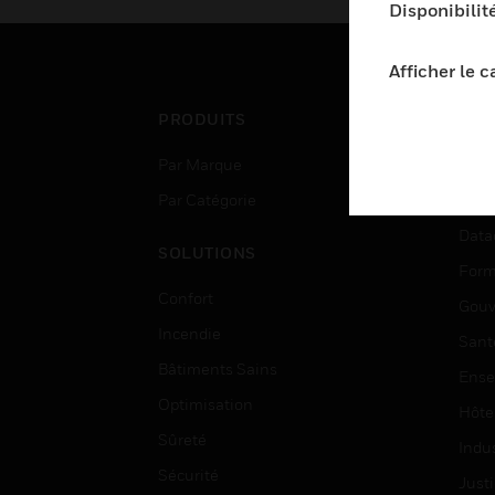
Disponibilit
Afficher le 
PRODUITS
SEC
Par Marque
Aéro
Par Catégorie
Bâti
Data
SOLUTIONS
Form
Confort
Gouv
Incendie
Sant
Bâtiments Sains
Ense
Optimisation
Hôte
Sûreté
Indus
Sécurité
Justi