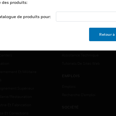
é des produits:
catalogue de produits pour:
TEURS
ASSISTANCE
Retour à 
ports
Recherche De Partenaires
ments Commerciaux
Formation
centers
Assistance Technique
ation
Tutoriels De Sites Web
ernement Et Militaire
EMPLOIS
é
Emplois
ignement Supérieur
Recherche D'emploi
llerie/Restauration
trie Et Fabrication
SOCIÉTÉ
ce Et Corrections