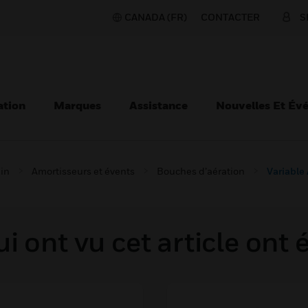
CANADA (FR)
CONTACTER
S
ation
Marques
Assistance
Nouvelles Et Év
ain
Amortisseurs et évents
Bouches d’aération
Variable
i ont vu cet article ont