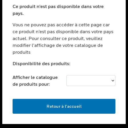
toggle view
SECTEURS
Ce produit n'est pas disponible dans votre
pays.
toggle view
ASSISTANCE
Vous ne pouvez pas accéder à cette page car
toggle view
ce produit n’est pas disponible dans votre pays
EMPLOIS
actuel. Pour consulter ce produit, veuillez
modifier l’affichage de votre catalogue de
toggle view
SOCIÉTÉ
produits
toggle view
Disponibilité des produits:
NOUS CONTACTER
Afficher le catalogue
toggle view
MENTIONS LÉGALES
de produits pour:
toggle view
SUIVEZ-NOUS
Retour à l’accueil