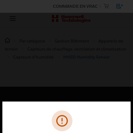
COMMANDE EN VRAC
Par catégorie
Gestion Bâtiment
Appareils de
terrain
Capteurs de chauffage, ventilation et climatisation
Capteurs d’humidité
HHSD Humidity Sensor
PRODUITS
toggle view
SOLUTIONS