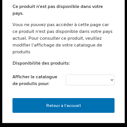
toggle view
SECTEURS
Ce produit n'est pas disponible dans votre
pays.
toggle view
ASSISTANCE
Vous ne pouvez pas accéder à cette page car
toggle view
ce produit n’est pas disponible dans votre pays
EMPLOIS
actuel. Pour consulter ce produit, veuillez
modifier l’affichage de votre catalogue de
toggle view
SOCIÉTÉ
produits
toggle view
Disponibilité des produits:
NOUS CONTACTER
Afficher le catalogue
toggle view
MENTIONS LÉGALES
de produits pour:
toggle view
SUIVEZ-NOUS
Retour à l’accueil