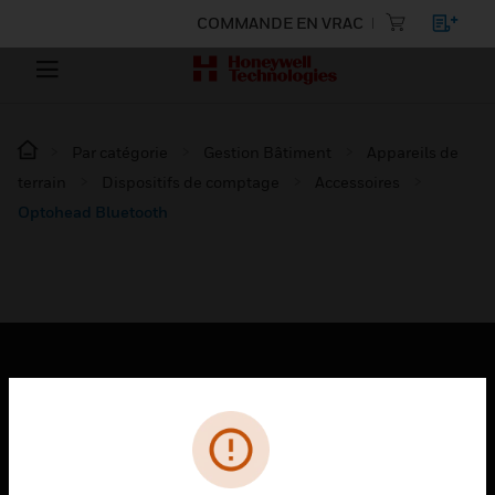
COMMANDE EN VRAC
Par catégorie
Gestion Bâtiment
Appareils de
terrain
Dispositifs de comptage
Accessoires
Optohead Bluetooth
PRODUITS
toggle view
SOLUTIONS