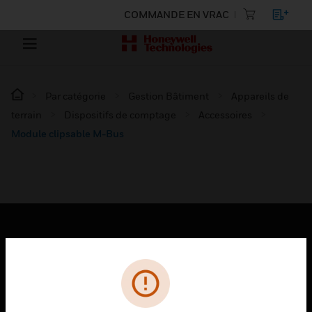
COMMANDE EN VRAC
Par catégorie
Gestion Bâtiment
Appareils de
terrain
Dispositifs de comptage
Accessoires
Module clipsable M-Bus
PRODUITS
toggle view
SOLUTIONS