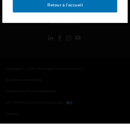
toggle view
Retour à l’accueil
MENTIONS LÉGALES
toggle view
SUIVEZ-NOUS
Copyright © 2026 Honeywell International Inc.
Conditions Générales
Déclaration De Confidentialité
Vos Préférences De Confidentialité
Cookies
Désabonnement Global