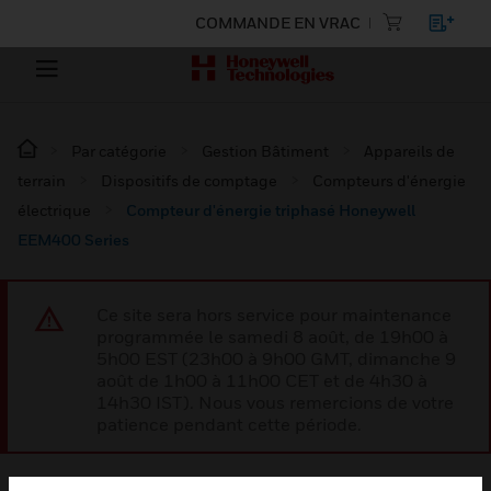
COMMANDE EN VRAC
Par catégorie
Gestion Bâtiment
Appareils de
terrain
Dispositifs de comptage
Compteurs d'énergie
électrique
Compteur d'énergie triphasé Honeywell
EEM400 Series
Ce site sera hors service pour maintenance
programmée le samedi 8 août, de 19h00 à
5h00 EST (23h00 à 9h00 GMT, dimanche 9
août de 1h00 à 11h00 CET et de 4h30 à
14h30 IST). Nous vous remercions de votre
patience pendant cette période.