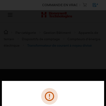
COMMANDE EN VRAC
Par catégorie
Gestion Bâtiment
Appareils de
terrain
Dispositifs de comptage
Compteurs d'énergie
électrique
Transformateur de courant à noyau divisé
PRODUITS
toggle view
SOLUTIONS