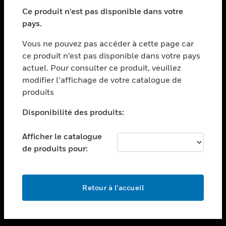
toggle view
SECTEURS
Ce produit n'est pas disponible dans votre
pays.
toggle view
ASSISTANCE
Vous ne pouvez pas accéder à cette page car
toggle view
ce produit n’est pas disponible dans votre pays
EMPLOIS
actuel. Pour consulter ce produit, veuillez
modifier l’affichage de votre catalogue de
toggle view
SOCIÉTÉ
produits
toggle view
Disponibilité des produits:
NOUS CONTACTER
Afficher le catalogue
toggle view
MENTIONS LÉGALES
de produits pour:
toggle view
SUIVEZ-NOUS
Retour à l’accueil