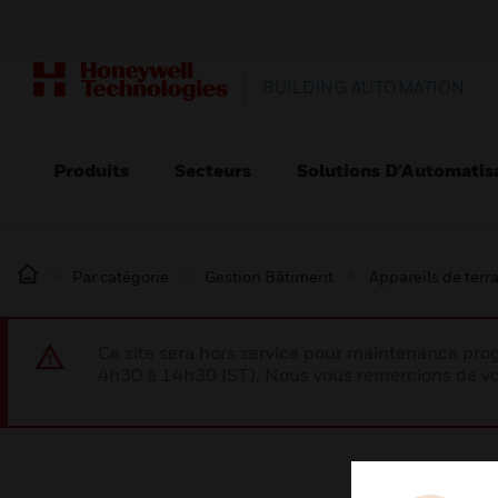
BUILDING AUTOMATION
Produits
Secteurs
Solutions D’Automatis
Par catégorie
Gestion Bâtiment
Appareils de terr
Ce site sera hors service pour maintenance p
4h30 à 14h30 IST). Nous vous remercions de vo