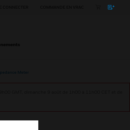
E CONNECTER
COMMANDE EN VRAC
énements
mpedance Meter
à 9h00 GMT, dimanche 9 août de 1h00 à 11h00 CET et de