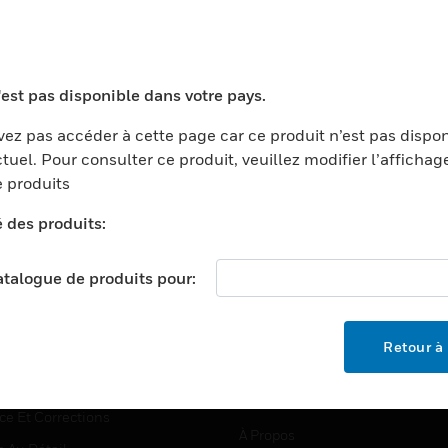
TEURS
ASSISTANCE
'est pas disponible dans votre pays.
ports
Recherche De Partenaires
ez pas accéder à cette page car ce produit n’est pas dispo
tuel. Pour consulter ce produit, veuillez modifier l’affichag
ments Commerciaux
Formation
 produits
centers
Assistance Technique
é des produits:
ation
Tutoriels De Sites Web
ernement Et Militaire
EMPLOIS
catalogue de produits pour:
é
Emplois
ignement Supérieur
Recherche D'emploi
Retour à 
llerie/Restauration
trie Et Fabrication
SOCIÉTÉ
ce Et Corrections
À Propos