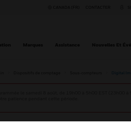
CANADA (FR)
CONTACTER
S
ation
Marques
Assistance
Nouvelles Et Év
ain
Dispositifs de comptage
Sous-compteurs
Digital I
rogrammée le samedi 8 août, de 19h00 à 5h00 EST (23h00 
tre patience pendant cette période.