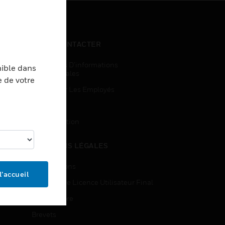
NOUS CONTACTER
Demandes D’informations
nible dans
Commerciales
e de votre
Accès Pour Les Employés
Inscription
Désinscription
MENTIONS LÉGALES
Certifications
l’accueil
Contrats De Licence Utilisateur Final
Source Libre
Brevets