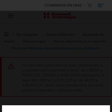
COMMANDE EN VRAC
Par catégorie
Gestion Bâtiment
Appareils de
terrain
Pneumatique
Pièces détachées et accessoires
Pièces de rechange des périphériques pneumatiques
Ce site sera hors service pour maintenance
programmée le samedi 8 août, de 19h00 à
5h00 EST (23h00 à 9h00 GMT, dimanche 9
août de 1h00 à 11h00 CET et de 4h30 à
14h30 IST). Nous vous remercions de votre
patience pendant cette période.