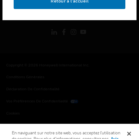
Retour à l’accueil
toggle view
SUIVEZ-NOUS
Copyright © 2026 Honeywell International Inc.
Conditions Générales
Déclaration De Confidentialité
Vos Préférences De Confidentialité
Cookies
Désabonnement Global
En naviguant sur notre site web, vous acceptez l'utilisation
de cookies. Pour plus d’informations, consultez nos
Avis