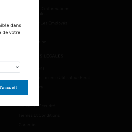
Demandes D’informations
Commerciales
Accès Pour Les Employés
nible dans
e de votre
Inscription
Désinscription
MENTIONS LÉGALES
Certifications
Contrats De Licence Utilisateur Final
Source Libre
l’accueil
Brevets
Qualité Et Sécurité
Termes Et Conditions
Garanties