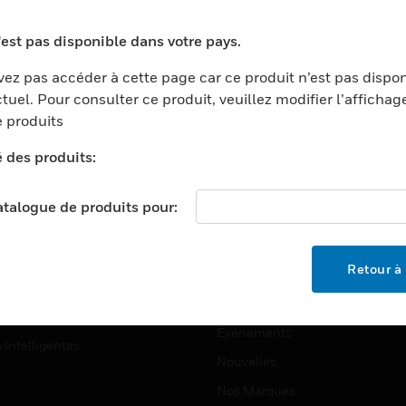
ports
Recherche De Partenaires
'est pas disponible dans votre pays.
ments Commerciaux
Formation
ez pas accéder à cette page car ce produit n’est pas dispo
centers
Assistance Technique
tuel. Pour consulter ce produit, veuillez modifier l’affichag
ation
Tutoriels De Sites Web
 produits
ernement Et Militaire
é des produits:
EMPLOIS
é
Emplois
ignement Supérieur
catalogue de produits pour:
Recherche D'emploi
llerie/Restauration
trie Et Fabrication
SOCIÉTÉ
Retour à 
ce Et Corrections
À Propos
e Au Détail
Événements
s Intelligentes
Nouvelles
Nos Marques