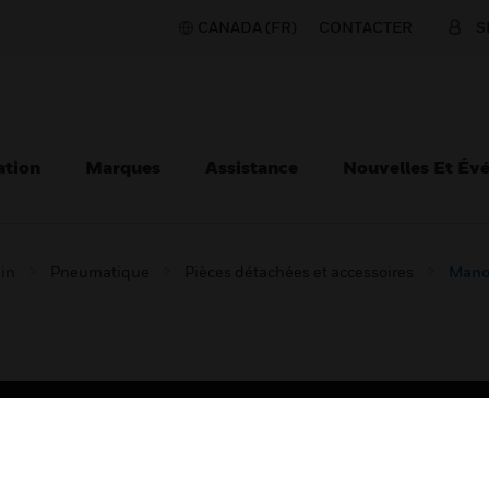
CANADA (FR)
CONTACTER
S
ation
Marques
Assistance
Nouvelles Et Év
ain
Pneumatique
Pièces détachées et accessoires
Mano
TEURS
ASSISTANCE