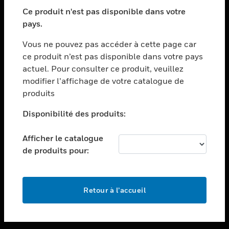
toggle view
SECTEURS
Ce produit n'est pas disponible dans votre
pays.
toggle view
ASSISTANCE
Vous ne pouvez pas accéder à cette page car
toggle view
ce produit n’est pas disponible dans votre pays
EMPLOIS
actuel. Pour consulter ce produit, veuillez
modifier l’affichage de votre catalogue de
toggle view
SOCIÉTÉ
produits
toggle view
Disponibilité des produits:
NOUS CONTACTER
Afficher le catalogue
toggle view
MENTIONS LÉGALES
de produits pour:
toggle view
SUIVEZ-NOUS
Retour à l’accueil