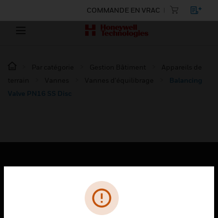
COMMANDE EN VRAC
Par catégorie
Gestion Bâtiment
Appareils de
terrain
Vannes
Vannes d'équilibrage
Balancing
Valve PN16 SS Disc
PRODUITS
toggle view
SOLUTIONS