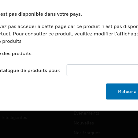
ports
Recherche De Partenaires
'est pas disponible dans votre pays.
ments Commerciaux
Formation
ez pas accéder à cette page car ce produit n’est pas dispo
centers
Assistance Technique
tuel. Pour consulter ce produit, veuillez modifier l’affichag
ation
Tutoriels De Sites Web
 produits
ernement Et Militaire
é des produits:
EMPLOIS
é
Emplois
ignement Supérieur
catalogue de produits pour:
Recherche D'emploi
llerie/Restauration
trie Et Fabrication
SOCIÉTÉ
Retour à 
ce Et Corrections
À Propos
e Au Détail
Événements
s Intelligentes
Nouvelles
Nos Marques