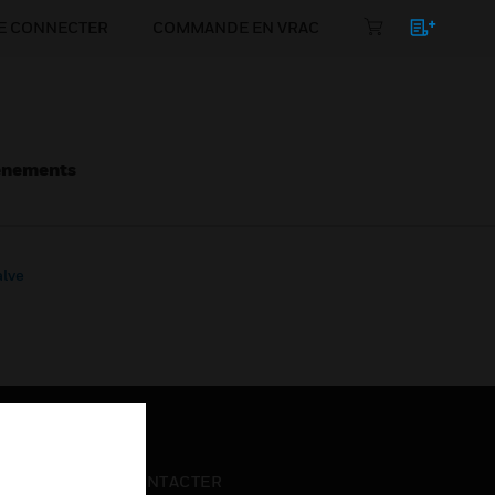
E CONNECTER
COMMANDE EN VRAC
énements
alve
NOUS CONTACTER