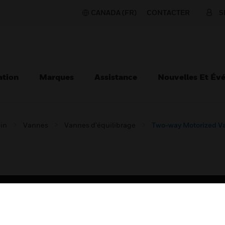
CANADA (FR)
CONTACTER
S
ation
Marques
Assistance
Nouvelles Et Év
ain
Vannes
Vannes d'équilibrage
Two-way Motorized V
TEURS
ASSISTANCE