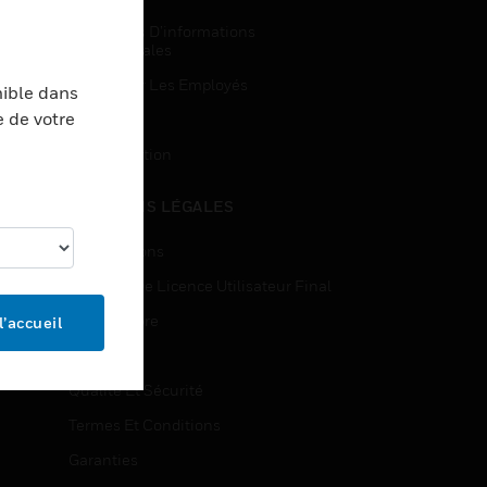
Demandes D’informations
Commerciales
Accès Pour Les Employés
nible dans
e de votre
Inscription
Désinscription
MENTIONS LÉGALES
Certifications
Contrats De Licence Utilisateur Final
Source Libre
l’accueil
Brevets
Qualité Et Sécurité
Termes Et Conditions
Garanties