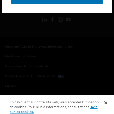
toggle view
SUIVEZ-NOUS
Copyright © 2026 Honeywell International Inc.
Conditions Générales
Déclaration De Confidentialité
Vos Préférences De Confidentialité
Cookies
Désabonnement Global
En naviguant sur notre site web, vous acceptez l'utilisation
de cookies. Pour plus d’informations, consultez nos
Avis
sur les cookies.