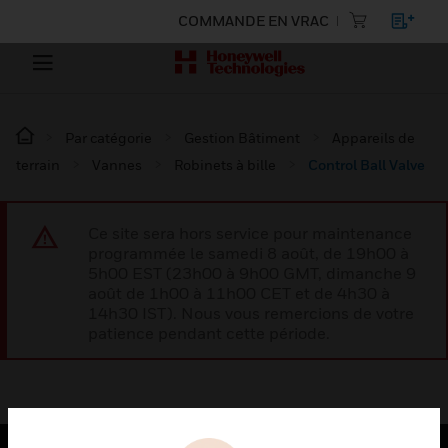
COMMANDE EN VRAC
Par catégorie
Gestion Bâtiment
Appareils de
terrain
Vannes
Robinets à bille
Control Ball Valve
Ce site sera hors service pour maintenance
programmée le samedi 8 août, de 19h00 à
5h00 EST (23h00 à 9h00 GMT, dimanche 9
août de 1h00 à 11h00 CET et de 4h30 à
14h30 IST). Nous vous remercions de votre
patience pendant cette période.