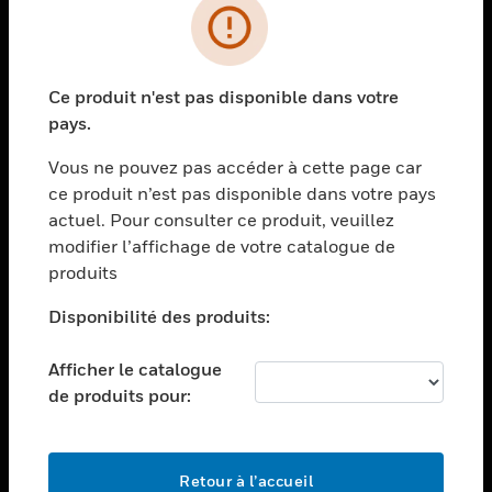
PRODUITS
toggle view
Ce produit n'est pas disponible dans votre
SOLUTIONS
pays.
toggle view
SECTEURS
Vous ne pouvez pas accéder à cette page car
ce produit n’est pas disponible dans votre pays
toggle view
actuel. Pour consulter ce produit, veuillez
ASSISTANCE
modifier l’affichage de votre catalogue de
toggle view
produits
EMPLOIS
Disponibilité des produits:
toggle view
SOCIÉTÉ
Afficher le catalogue
toggle view
de produits pour:
NOUS CONTACTER
toggle view
MENTIONS LÉGALES
Retour à l’accueil