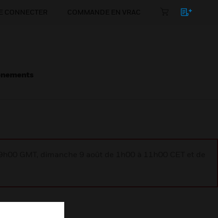
E CONNECTER
COMMANDE EN VRAC
énements
à 9h00 GMT, dimanche 9 août de 1h00 à 11h00 CET et de