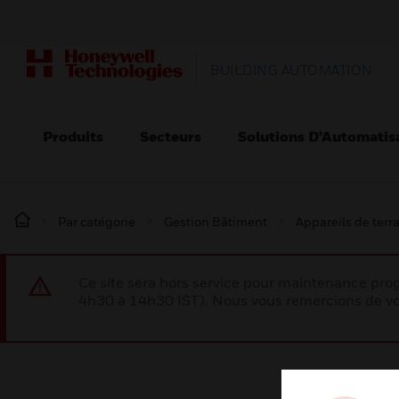
BUILDING AUTOMATION
Produits
Secteurs
Solutions D’Automatis
Par catégorie
Gestion Bâtiment
Appareils de terr
Ce site sera hors service pour maintenance p
4h30 à 14h30 IST). Nous vous remercions de vo