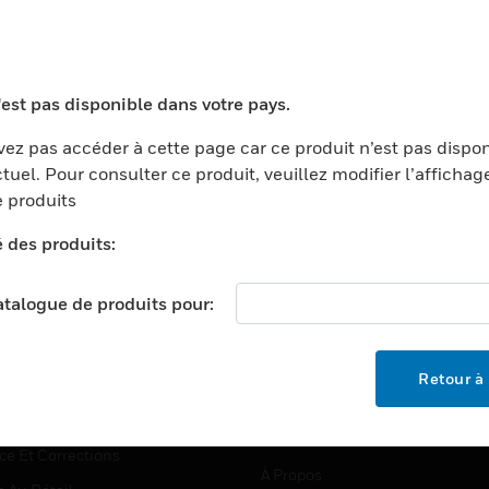
TEURS
ASSISTANCE
'est pas disponible dans votre pays.
ports
Recherche De Partenaires
ez pas accéder à cette page car ce produit n’est pas dispo
tuel. Pour consulter ce produit, veuillez modifier l’affichag
ments Commerciaux
Formation
 produits
centers
Assistance Technique
é des produits:
ation
Tutoriels De Sites Web
ernement Et Militaire
EMPLOIS
catalogue de produits pour:
é
Emplois
ignement Supérieur
Recherche D'emploi
Retour à 
llerie/Restauration
trie Et Fabrication
SOCIÉTÉ
ce Et Corrections
À Propos