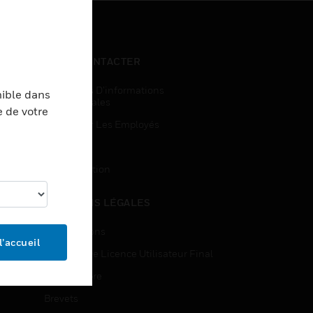
NOUS CONTACTER
Demandes D’informations
nible dans
Commerciales
e de votre
Accès Pour Les Employés
Inscription
Désinscription
MENTIONS LÉGALES
Certifications
l’accueil
Contrats De Licence Utilisateur Final
Source Libre
Brevets