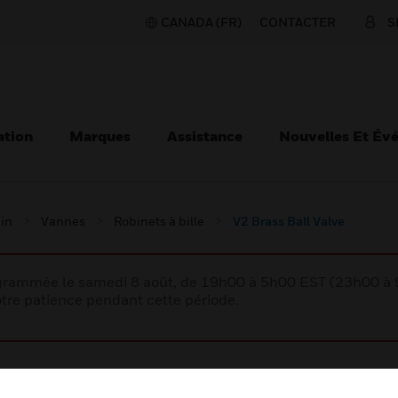
CANADA (FR)
CONTACTER
S
ation
Marques
Assistance
Nouvelles Et Év
ain
Vannes
Robinets à bille
V2 Brass Ball Valve
rogrammée le samedi 8 août, de 19h00 à 5h00 EST (23h00 
tre patience pendant cette période.