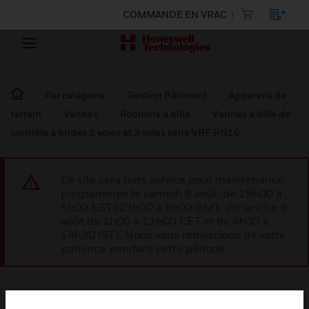
COMMANDE EN VRAC
Par catégorie
Gestion Bâtiment
Appareils de
terrain
Vannes
Robinets à bille
Vannes à bille de
contrôle à brides 2 voies et 3 voies série VBF PN16
Ce site sera hors service pour maintenance
programmée le samedi 8 août, de 19h00 à
5h00 EST (23h00 à 9h00 GMT, dimanche 9
août de 1h00 à 11h00 CET et de 4h30 à
14h30 IST). Nous vous remercions de votre
patience pendant cette période.