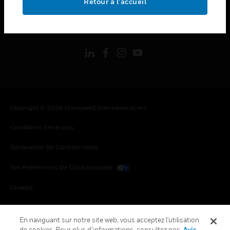
Retour à l’accueil
toggle view
SUIVEZ-NOUS
Copyright © 2026 Honeywell International Inc.
Conditions Générales
Déclaration De Confidentialité
Vos Préférences De Confidentialité
Cookies
Désabonnement Global
En naviguant sur notre site web, vous acceptez l'utilisation
de cookies. Pour plus d’informations, consultez nos
Avis