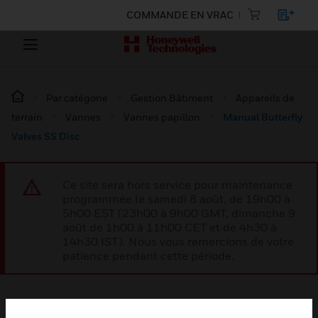
COMMANDE EN VRAC
Par catégorie
Gestion Bâtiment
Appareils de
terrain
Vannes
Vannes papillon
Manual Butterfly
Valves SS Disc
Ce site sera hors service pour maintenance
programmée le samedi 8 août, de 19h00 à
5h00 EST (23h00 à 9h00 GMT, dimanche 9
août de 1h00 à 11h00 CET et de 4h30 à
14h30 IST). Nous vous remercions de votre
patience pendant cette période.