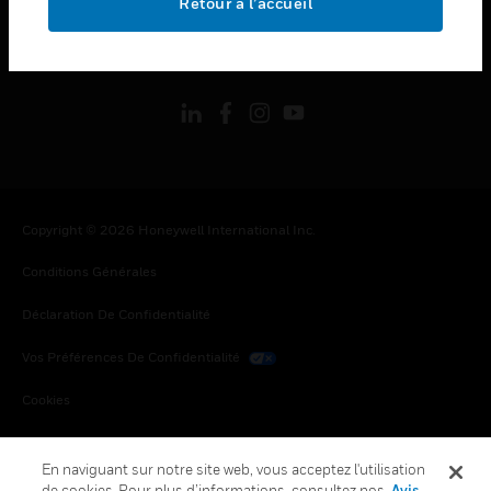
Retour à l’accueil
toggle view
SUIVEZ-NOUS
Copyright © 2026 Honeywell International Inc.
Conditions Générales
Déclaration De Confidentialité
Vos Préférences De Confidentialité
Cookies
Désabonnement Global
En naviguant sur notre site web, vous acceptez l'utilisation
de cookies. Pour plus d’informations, consultez nos
Avis