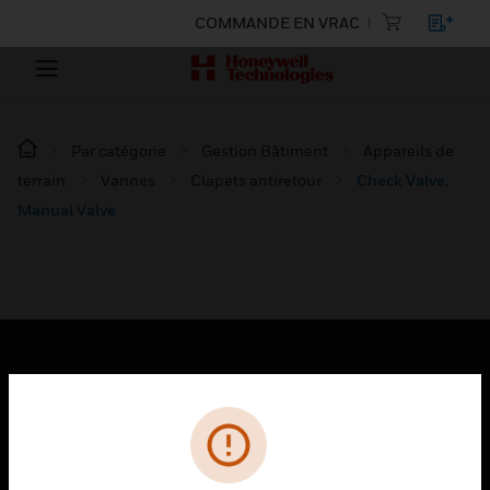
COMMANDE EN VRAC
Par catégorie
Gestion Bâtiment
Appareils de
terrain
Vannes
Clapets antiretour
Check Valve,
Manual Valve
PRODUITS
toggle view
SOLUTIONS