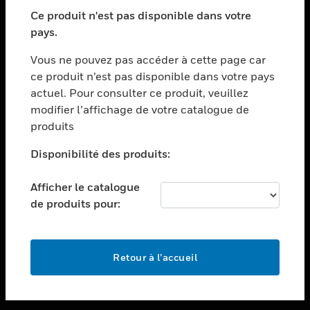
toggle view
SECTEURS
Ce produit n'est pas disponible dans votre
pays.
toggle view
ASSISTANCE
Vous ne pouvez pas accéder à cette page car
toggle view
ce produit n’est pas disponible dans votre pays
EMPLOIS
actuel. Pour consulter ce produit, veuillez
modifier l’affichage de votre catalogue de
toggle view
SOCIÉTÉ
produits
toggle view
Disponibilité des produits:
NOUS CONTACTER
Afficher le catalogue
toggle view
MENTIONS LÉGALES
de produits pour:
toggle view
SUIVEZ-NOUS
Retour à l’accueil