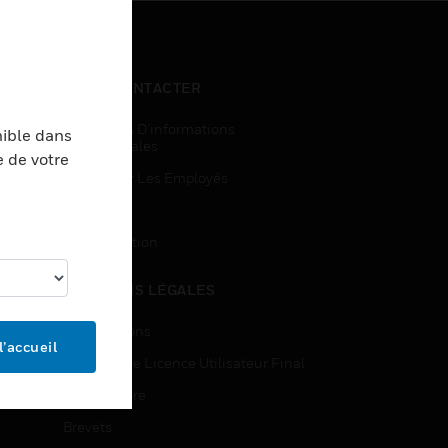
NOUS CONTACTER
Demandes D’informations
nible dans
Commerciales
e de votre
Accès Pour Les Employés
Inscription
Désinscription
MENTIONS LÉGALES
Certifications
l’accueil
Contrats De Licence Utilisateur Final
Source Libre
Brevets