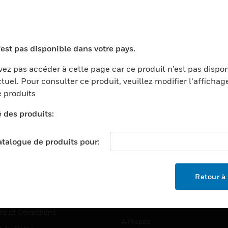
TEURS
ASSISTANCE
'est pas disponible dans votre pays.
ports
Recherche De Partenaires
ez pas accéder à cette page car ce produit n’est pas dispo
tuel. Pour consulter ce produit, veuillez modifier l’affichag
ments Commerciaux
Formation
 produits
centers
Assistance Technique
é des produits:
ation
Tutoriels De Sites Web
ernement Et Militaire
EMPLOIS
catalogue de produits pour:
é
Emplois
ignement Supérieur
Recherche D'emploi
Retour à 
llerie/Restauration
trie Et Fabrication
SOCIÉTÉ
ce Et Corrections
À Propos