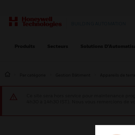
BUILDING AUTOMATION
Produits
Secteurs
Solutions D’Automatis
Par catégorie
Gestion Bâtiment
Appareils de terr
Ce site sera hors service pour maintenance p
4h30 à 14h30 IST). Nous vous remercions de vo