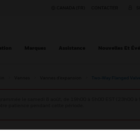
CANADA (FR)
CONTACTER
S
ation
Marques
Assistance
Nouvelles Et Év
ain
Vannes
Vannes d’expansion
Two-Way Flanged Valv
rogrammée le samedi 8 août, de 19h00 à 5h00 EST (23h00 
tre patience pendant cette période.