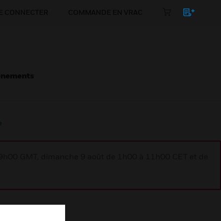
E CONNECTER
COMMANDE EN VRAC
énements
e
à 9h00 GMT, dimanche 9 août de 1h00 à 11h00 CET et de