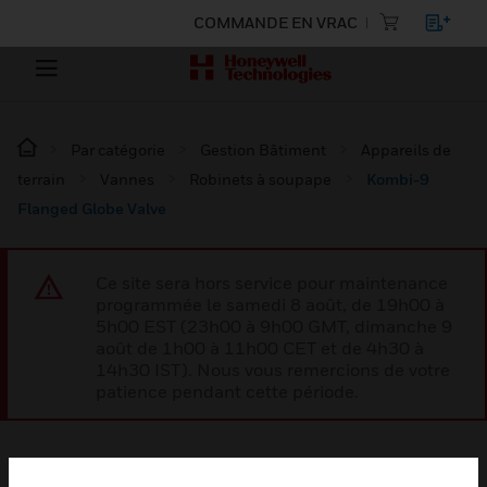
COMMANDE EN VRAC
Par catégorie
Gestion Bâtiment
Appareils de
terrain
Vannes
Robinets à soupape
Kombi-9
Flanged Globe Valve
Ce site sera hors service pour maintenance
programmée le samedi 8 août, de 19h00 à
5h00 EST (23h00 à 9h00 GMT, dimanche 9
août de 1h00 à 11h00 CET et de 4h30 à
14h30 IST). Nous vous remercions de votre
patience pendant cette période.