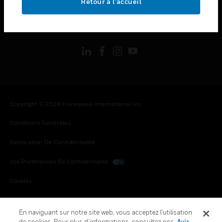
Retour à l’accueil
toggle view
SUIVEZ-NOUS
Copyright © 2026 Honeywell International Inc.
Conditions Générales
Déclaration De Confidentialité
Vos Préférences De Confidentialité
Cookies
Désabonnement Global
En naviguant sur notre site web, vous acceptez l'utilisation
de cookies. Pour plus d’informations, consultez nos
Avis