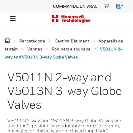
COMMANDE EN VRAC
Par catégorie
Gestion Bâtiment
Appareils de
terrain
Vannes
Robinets à soupape
V5011N 2-
way and V5013N 3-way Globe Valves
V5011N 2-way and
V5013N 3-way Globe
Valves
V5011N 2-way and V5013N 3-way Globe Valves are
used for 2-position or modulating control of steam,
hot water, or chilled water in closed loop HVAC