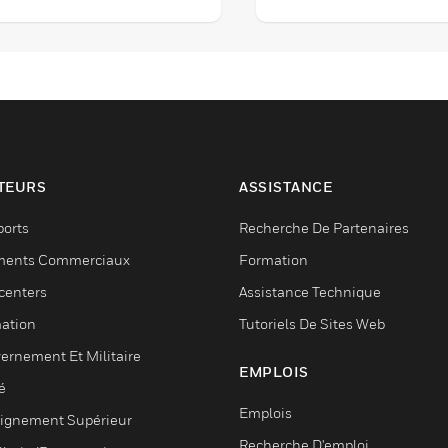
tilisés avec des vannes de
des vannes de régulatio
ontrôle de taille DN15 à
taille DN15 à DN80, av
N150, avec une course de
une course de 20 mm. I
0mm et 38mm.
sont utilisés dans une va
d'applications où la préc
du contrôle est critique.
TEURS
ASSISTANCE
ports
Recherche De Partenaires
ments Commerciaux
Formation
centers
Assistance Technique
ation
Tutoriels De Sites Web
ernement Et Militaire
EMPLOIS
é
Emplois
ignement Supérieur
Recherche D'emploi