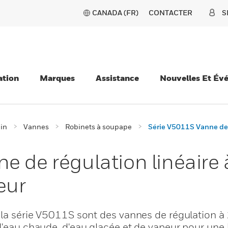
CANADA (FR)
CONTACTER
S
ation
Marques
Assistance
Nouvelles Et Év
ain
Vannes
Robinets à soupape
Série V5011S Vanne de r
 de régulation linéaire à
eur
 la série V5011S sont des vannes de régulation à 
d'eau chaude, d'eau glacée et de vapeur pour une 