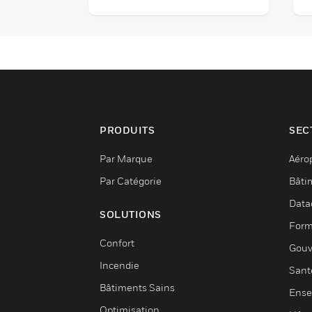
utilisés avec des vannes de
u
contrôle de taille DN15 à
c
DN80, avec une course de 20
D
mm.
2
PRODUITS
SEC
Par Marque
Aéro
Par Catégorie
Bâti
Data
SOLUTIONS
Form
Confort
Gouv
Incendie
Sant
Bâtiments Sains
Ense
Optimisation