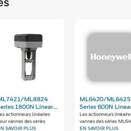
es
ML7421/ML8824
ML6420/ML6425
eries 1800N Linear
Series 600N Linea
alve Actuators
Valve Actuators
es actionneurs linéaires
Les actionneurs linéaire
our vannes des séries
vannes des séries ML64
L7421 et ML8824 sont
N SAVOIR PLUS
ML6425 sont utilisés a
EN SAVOIR PLUS