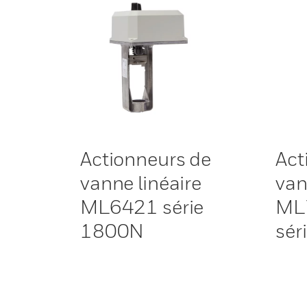
Actionneurs de
Act
vanne linéaire
van
ML6421 série
ML
1800N
sér