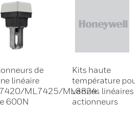
ionneurs de
Kits haute
ne linéaire
température po
7420/ML7425/ML8824
vannes linéaires
ie 600N
actionneurs