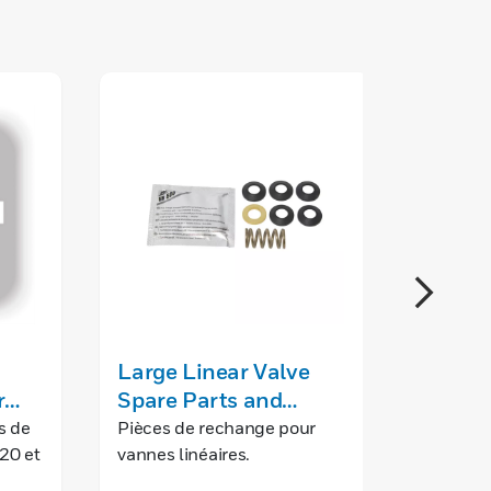
Large Linear Valve
ML642
r
Spare Parts and
Linea
Accessories
s de
Pièces de rechange pour
Les act
20 et
vannes linéaires.
pour va
vec
ML6421 
EN SAV