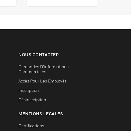
n de
des van
ec
taille 
ls
une cou
riété
mm. Ils 
ision
une vari
la préci
critique
NOUS CONTACTER
Demandes D’informations
Commerciales
Accès Pour Les Employés
Inscription
Désinscription
MENTIONS LÉGALES
Certifications