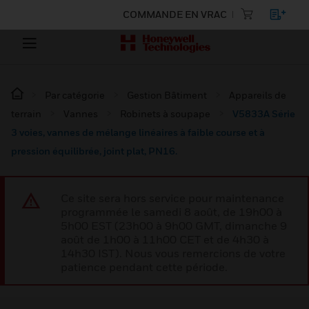
COMMANDE EN VRAC
Par catégorie
Gestion Bâtiment
Appareils de
terrain
Vannes
Robinets à soupape
V5833A Série
3 voies, vannes de mélange linéaires à faible course et à
pression équilibrée, joint plat, PN16.
Ce site sera hors service pour maintenance
programmée le samedi 8 août, de 19h00 à
5h00 EST (23h00 à 9h00 GMT, dimanche 9
août de 1h00 à 11h00 CET et de 4h30 à
14h30 IST). Nous vous remercions de votre
patience pendant cette période.