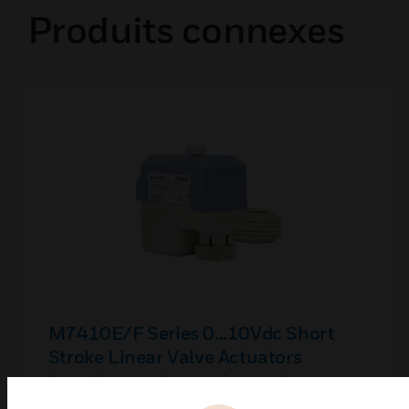
Produits connexes
M7410E/F Series 0...10Vdc Short
Stroke Linear Valve Actuators
Les actionneurs de vanne à cartouche
M7410F/M7435F sont utilisés dans les