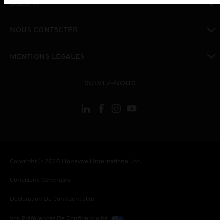
SOCIÉTÉ
toggle view
NOUS CONTACTER
toggle view
MENTIONS LÉGALES
toggle view
SUIVEZ-NOUS
Copyright © 2026 Honeywell International Inc.
Conditions Générales
Déclaration De Confidentialité
Vos Préférences De Confidentialité