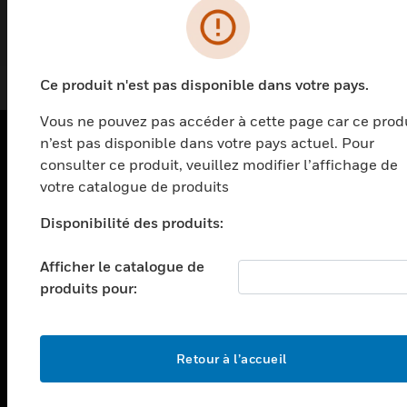
systèmes de régulation électronique de la
EN SAVOIR PLUS
température, qui utilisent de l'eau chaude et/ou
froide (avec du glycol jusqu'à 50 %)
Ce produit n'est pas disponible dans votre pays.
Vous ne pouvez pas accéder à cette page car ce prod
n’est pas disponible dans votre pays actuel. Pour
consulter ce produit, veuillez modifier l’affichage de
PRODUITS
votre catalogue de produits
toggle view
SOLUTIONS
Disponibilité des produits:
toggle view
Afficher le catalogue de
SECTEURS
produits pour:
toggle view
ASSISTANCE
toggle view
Retour à l’accueil
EMPLOIS
toggle view