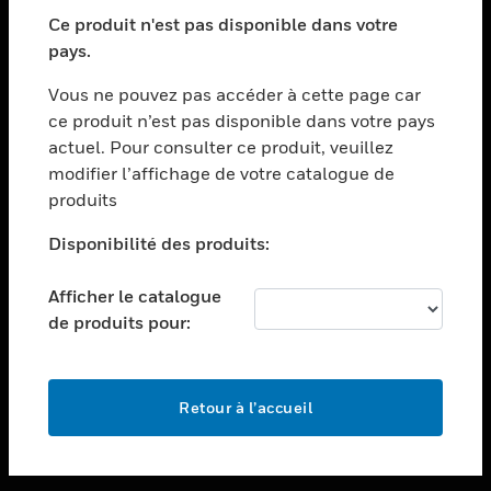
toggle view
SECTEURS
Ce produit n'est pas disponible dans votre
pays.
toggle view
ASSISTANCE
Vous ne pouvez pas accéder à cette page car
toggle view
ce produit n’est pas disponible dans votre pays
EMPLOIS
actuel. Pour consulter ce produit, veuillez
modifier l’affichage de votre catalogue de
toggle view
SOCIÉTÉ
produits
toggle view
Disponibilité des produits:
NOUS CONTACTER
Afficher le catalogue
toggle view
MENTIONS LÉGALES
de produits pour:
toggle view
SUIVEZ-NOUS
Retour à l’accueil