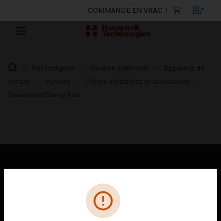
COMMANDE EN VRAC
Par catégorie
Gestion Bâtiment
Appareils de
terrain
Vannes
Pièces détachées et accessoires
Drawband Clamp Kits
PRODUITS
toggle view
SOLUTIONS