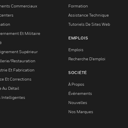
ments Commerciaux
Formation
centers
Assistance Technique
ation
Tutoriels De Sites Web
ernement Et Militaire
EMPLOIS
é
Emplois
ignement Supérieur
Recherche D'emploi
llerie/Restauration
trie Et Fabrication
SOCIÉTÉ
ce Et Corrections
À Propos
e Au Détail
Événements
s Intelligentes
Nouvelles
Nos Marques