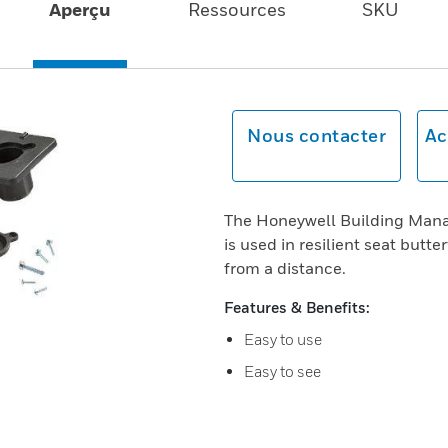
Aperçu
Ressources
SKU
Nous contacter
Ac
The Honeywell Building Mana
is used in resilient seat butte
from a distance.
Features & Benefits:
Easy to use
Easy to see