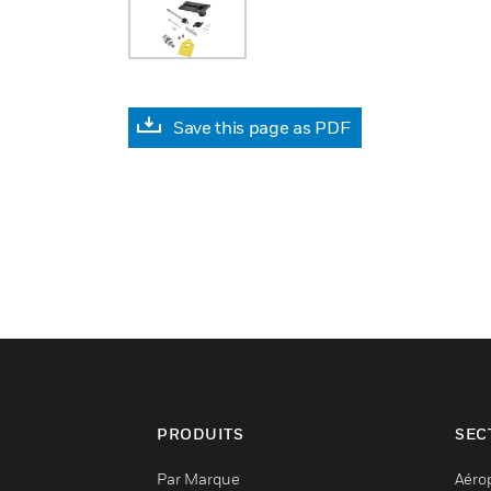
Save this page as PDF
PRODUITS
SEC
Par Marque
Aéro