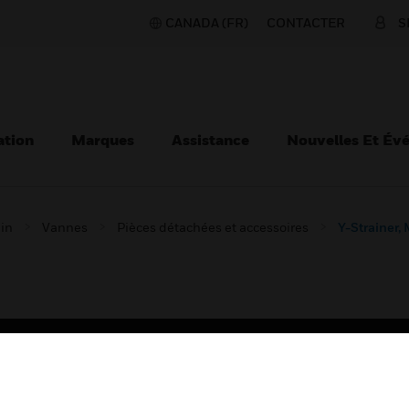
CANADA (FR)
CONTACTER
S
ation
Marques
Assistance
Nouvelles Et Év
ain
Vannes
Pièces détachées et accessoires
Y-Strainer,
TEURS
ASSISTANCE