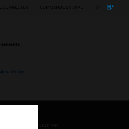
E CONNECTER
COMMANDE EN VRAC
énements
 Manual Valve
NOUS CONTACTER