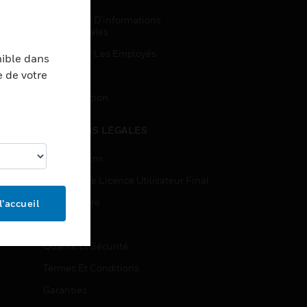
Demandes D’informations
Commerciales
Accès Pour Les Employés
nible dans
e de votre
Inscription
Désinscription
MENTIONS LÉGALES
Certifications
Contrats De Licence Utilisateur Final
Source Libre
l’accueil
Brevets
Qualité Et Sécurité
Termes Et Conditions
Garanties