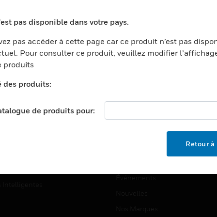
ports
Recherche De Partenaires
'est pas disponible dans votre pays.
ments Commerciaux
Formation
ez pas accéder à cette page car ce produit n’est pas dispo
centers
Assistance Technique
tuel. Pour consulter ce produit, veuillez modifier l’affichag
ation
Tutoriels De Sites Web
 produits
ernement Et Militaire
é des produits:
EMPLOIS
é
Emplois
ignement Supérieur
catalogue de produits pour:
Recherche D'emploi
llerie/Restauration
trie Et Fabrication
SOCIÉTÉ
Retour à 
ce Et Corrections
À Propos
e Au Détail
Événements
s Intelligentes
Nouvelles
Nos Marques