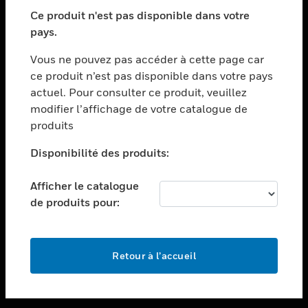
toggle view
SECTEURS
Ce produit n'est pas disponible dans votre
pays.
toggle view
ASSISTANCE
Vous ne pouvez pas accéder à cette page car
toggle view
ce produit n’est pas disponible dans votre pays
EMPLOIS
actuel. Pour consulter ce produit, veuillez
modifier l’affichage de votre catalogue de
toggle view
SOCIÉTÉ
produits
toggle view
Disponibilité des produits:
NOUS CONTACTER
Afficher le catalogue
toggle view
MENTIONS LÉGALES
de produits pour:
toggle view
SUIVEZ-NOUS
Retour à l’accueil