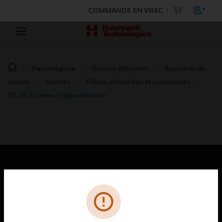
COMMANDE EN VRAC
Par catégorie
Gestion Bâtiment
Appareils de
terrain
Vannes
Pièces détachées et accessoires
YS-SLF Series Y-type Strainer
PRODUITS
toggle view
SOLUTIONS