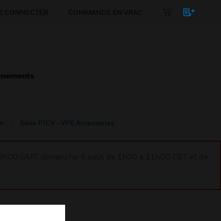
E CONNECTER
COMMANDE EN VRAC
énements
on
Série PICV - VPE Accessories
à 9h00 GMT, dimanche 9 août de 1h00 à 11h00 CET et de