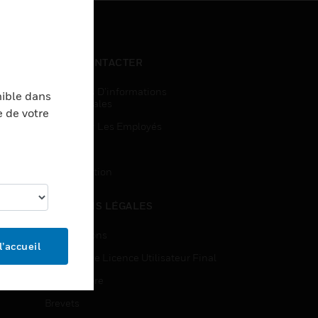
NOUS CONTACTER
Demandes D’informations
nible dans
Commerciales
e de votre
Accès Pour Les Employés
Inscription
Désinscription
MENTIONS LÉGALES
Certifications
l’accueil
Contrats De Licence Utilisateur Final
Source Libre
Brevets