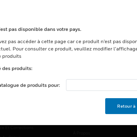
TEURS
ASSISTANCE
'est pas disponible dans votre pays.
ports
Recherche De Partenaires
ez pas accéder à cette page car ce produit n’est pas dispo
tuel. Pour consulter ce produit, veuillez modifier l’affichag
ments Commerciaux
Formation
 produits
centers
Assistance Technique
é des produits:
ation
Tutoriels De Sites Web
ernement Et Militaire
EMPLOIS
catalogue de produits pour:
é
Emplois
ignement Supérieur
Recherche D'emploi
Retour à 
llerie/Restauration
trie Et Fabrication
SOCIÉTÉ
ce Et Corrections
À Propos