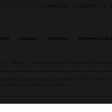
CANADA (FR)
CONTACTER
S
ation
Marques
Assistance
Nouvelles Et Év
ain
Vannes
Valves de régulation indépendante de la pressi
rogrammée le samedi 8 août, de 19h00 à 5h00 EST (23h00 
tre patience pendant cette période.