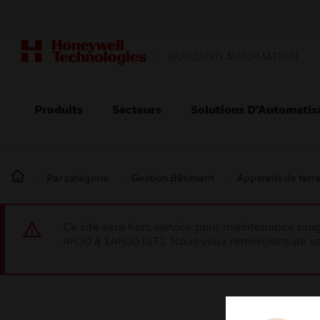
BUILDING AUTOMATION
Produits
Secteurs
Solutions D’Automatis
Par catégorie
Gestion Bâtiment
Appareils de terr
Ce site sera hors service pour maintenance p
4h30 à 14h30 IST). Nous vous remercions de vo