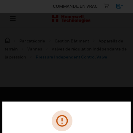
COMMANDE EN VRAC
Par catégorie
Gestion Bâtiment
Appareils de
terrain
Vannes
Valves de régulation indépendante de
la pression
Pressure Independent Control Valve
PRODUITS
toggle view
SOLUTIONS