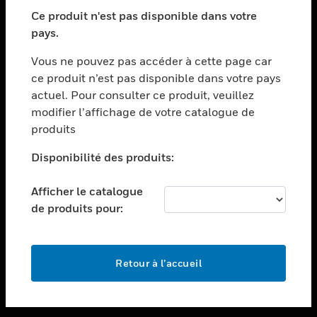
toggle view
SECTEURS
Ce produit n'est pas disponible dans votre
pays.
toggle view
ASSISTANCE
Vous ne pouvez pas accéder à cette page car
toggle view
ce produit n’est pas disponible dans votre pays
EMPLOIS
actuel. Pour consulter ce produit, veuillez
modifier l’affichage de votre catalogue de
toggle view
SOCIÉTÉ
produits
toggle view
Disponibilité des produits:
NOUS CONTACTER
Afficher le catalogue
toggle view
MENTIONS LÉGALES
de produits pour:
toggle view
SUIVEZ-NOUS
Retour à l’accueil