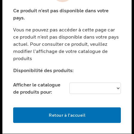
toggle view
Ce produit n'est pas disponible dans votre
SECTEURS
pays.
toggle view
Vous ne pouvez pas accéder à cette page car
ASSISTANCE
ce produit n’est pas disponible dans votre pays
toggle view
actuel. Pour consulter ce produit, veuillez
EMPLOIS
modifier l’affichage de votre catalogue de
toggle view
produits
SOCIÉTÉ
Disponibilité des produits:
toggle view
NOUS CONTACTER
Afficher le catalogue
toggle view
de produits pour:
MENTIONS LÉGALES
toggle view
SUIVEZ-NOUS
Retour à l’accueil