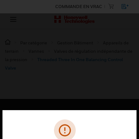
COMMANDE EN VRAC
Par catégorie
Gestion Bâtiment
Appareils de
terrain
Vannes
Valves de régulation indépendante de
la pression
Threaded Three In One Balancing Control
Valve
PRODUITS
toggle view
SOLUTIONS