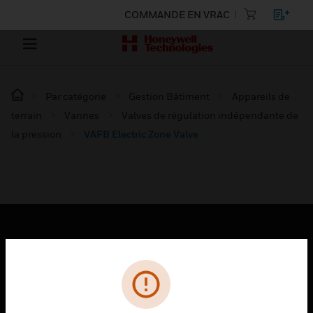
COMMANDE EN VRAC
Par catégorie
Gestion Bâtiment
Appareils de
terrain
Vannes
Valves de régulation indépendante de
la pression
VAFB Electric Zone Valve
PRODUITS
toggle view
SOLUTIONS