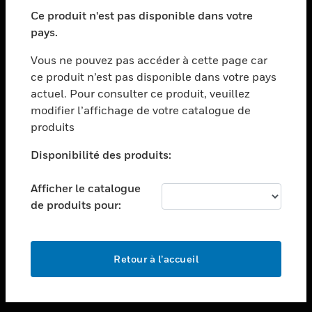
toggle view
SECTEURS
Ce produit n'est pas disponible dans votre
pays.
toggle view
ASSISTANCE
Vous ne pouvez pas accéder à cette page car
toggle view
ce produit n’est pas disponible dans votre pays
EMPLOIS
actuel. Pour consulter ce produit, veuillez
modifier l’affichage de votre catalogue de
toggle view
SOCIÉTÉ
produits
toggle view
Disponibilité des produits:
NOUS CONTACTER
Afficher le catalogue
toggle view
MENTIONS LÉGALES
de produits pour:
toggle view
SUIVEZ-NOUS
Retour à l’accueil