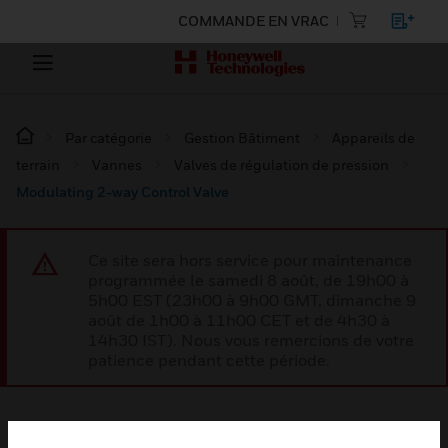
COMMANDE EN VRAC
Par catégorie
Gestion Bâtiment
Appareils de
terrain
Vannes
Valves de régulation de pression
Modulating 2-way Control Valve
Ce site sera hors service pour maintenance
programmée le samedi 8 août, de 19h00 à
5h00 EST (23h00 à 9h00 GMT, dimanche 9
août de 1h00 à 11h00 CET et de 4h30 à
14h30 IST). Nous vous remercions de votre
patience pendant cette période.