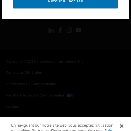
Retour à l’accueil
toggle view
SUIVEZ-NOUS
Copyright © 2026 Honeywell International Inc.
Conditions Générales
Déclaration De Confidentialité
Vos Préférences De Confidentialité
Cookies
Désabonnement Global
En naviguant sur notre site web, vous acceptez l'utilisation
de cookies. Pour plus d’informations, consultez nos
Avis