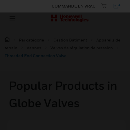
COMMANDE EN VRAC
Par catégorie
Gestion Bâtiment
Appareils de
terrain
Vannes
Valves de régulation de pression
Threaded End Connection Valve
Popular Products in
Globe Valves