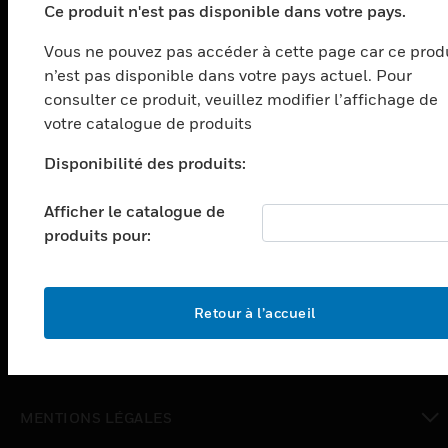
Ce produit n'est pas disponible dans votre pays.
PRODUITS
Vous ne pouvez pas accéder à cette page car ce prod
n’est pas disponible dans votre pays actuel. Pour
toggle view
SOLUTIONS
consulter ce produit, veuillez modifier l’affichage de
votre catalogue de produits
toggle view
SECTEURS
Disponibilité des produits:
toggle view
ASSISTANCE
Afficher le catalogue de
produits pour:
toggle view
EMPLOIS
toggle view
SOCIÉTÉ
Retour à l’accueil
toggle view
NOUS CONTACTER
toggle view
MENTIONS LÉGALES