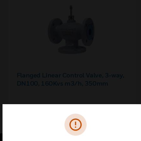
Flanged Linear Control Valve, 3-way,
DN100, 160Kvs m3/h, 350mm