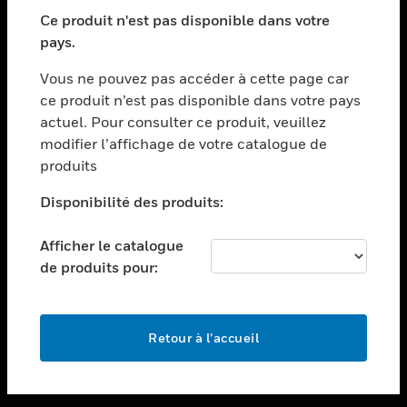
toggle view
SECTEURS
Ce produit n'est pas disponible dans votre
pays.
toggle view
ASSISTANCE
Vous ne pouvez pas accéder à cette page car
toggle view
ce produit n’est pas disponible dans votre pays
EMPLOIS
actuel. Pour consulter ce produit, veuillez
modifier l’affichage de votre catalogue de
toggle view
SOCIÉTÉ
produits
toggle view
Disponibilité des produits:
NOUS CONTACTER
Afficher le catalogue
toggle view
MENTIONS LÉGALES
de produits pour:
toggle view
SUIVEZ-NOUS
Retour à l’accueil