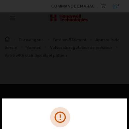
COMMANDE EN VRAC
Par catégorie
Gestion Bâtiment
Appareils de
terrain
Vannes
Valves de régulation de pression
Valve with stainless steel pattern
PRODUITS
toggle view
SOLUTIONS