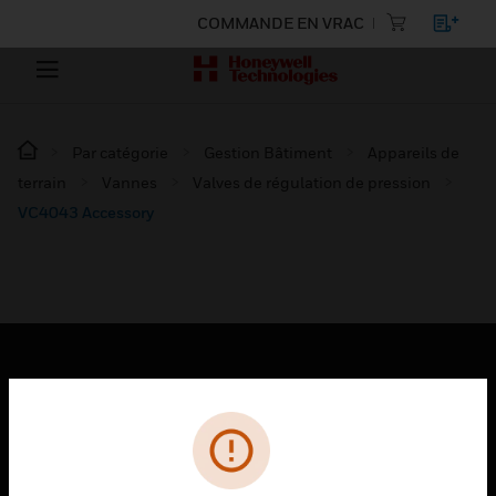
COMMANDE EN VRAC
Par catégorie
Gestion Bâtiment
Appareils de
terrain
Vannes
Valves de régulation de pression
VC4043 Accessory
PRODUITS
toggle view
SOLUTIONS