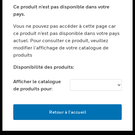
toggle view
SECTEURS
Ce produit n'est pas disponible dans votre
pays.
toggle view
ASSISTANCE
Vous ne pouvez pas accéder à cette page car
toggle view
ce produit n’est pas disponible dans votre pays
EMPLOIS
actuel. Pour consulter ce produit, veuillez
modifier l’affichage de votre catalogue de
toggle view
SOCIÉTÉ
produits
toggle view
Disponibilité des produits:
NOUS CONTACTER
Afficher le catalogue
toggle view
MENTIONS LÉGALES
de produits pour:
toggle view
SUIVEZ-NOUS
Retour à l’accueil