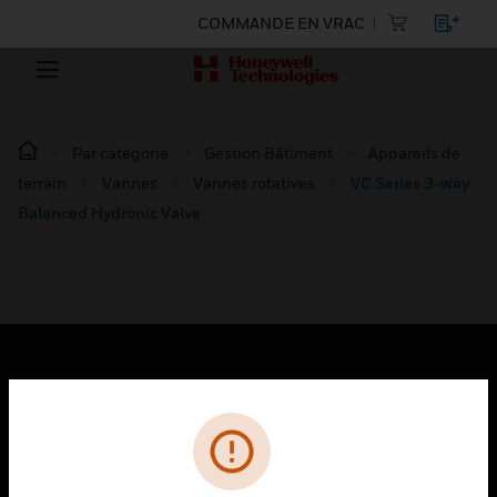
COMMANDE EN VRAC
Par catégorie
Gestion Bâtiment
Appareils de
terrain
Vannes
Vannes rotatives
VC Series 3-way
Balanced Hydronic Valve
PRODUITS
toggle view
SOLUTIONS