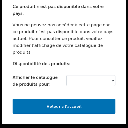
toggle view
SECTEURS
Ce produit n'est pas disponible dans votre
pays.
toggle view
ASSISTANCE
Vous ne pouvez pas accéder à cette page car
toggle view
ce produit n’est pas disponible dans votre pays
EMPLOIS
actuel. Pour consulter ce produit, veuillez
modifier l’affichage de votre catalogue de
toggle view
SOCIÉTÉ
produits
toggle view
Disponibilité des produits:
NOUS CONTACTER
Afficher le catalogue
toggle view
MENTIONS LÉGALES
de produits pour:
toggle view
SUIVEZ-NOUS
Retour à l’accueil