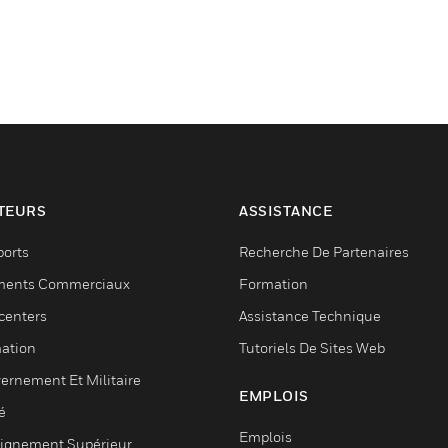
TEURS
ASSISTANCE
ports
Recherche De Partenaires
ments Commerciaux
Formation
centers
Assistance Technique
ation
Tutoriels De Sites Web
ernement Et Militaire
EMPLOIS
é
Emplois
ignement Supérieur