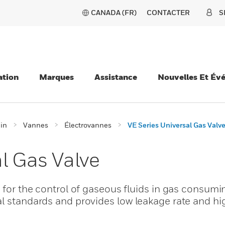
CANADA (FR)
CONTACTER
S
ation
Marques
Assistance
Nouvelles Et Év
ain
Vannes
Électrovannes
VE Series Universal Gas Valv
l Gas Valve
e for the control of gaseous fluids in gas consumi
al standards and provides low leakage rate and hi