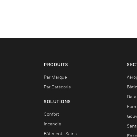
PRODUITS
SEC
Par Marque
Aéro
Par Catégorie
Bâti
Data
SOLUTIONS
Form
Confort
Gouv
Incendie
Sant
Bâtiments Sains
Ense