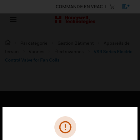
COMMANDE EN VRAC
Par catégorie
Gestion Bâtiment
Appareils de
terrain
Vannes
Électrovannes
VS9 Series Electric
Control Valve for Fan Coils
PRODUITS
toggle view
SOLUTIONS