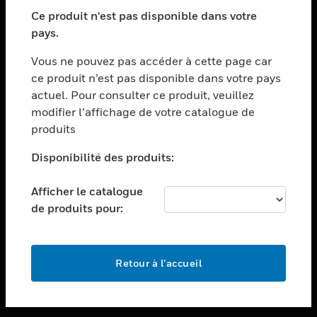
toggle view
SECTEURS
Ce produit n'est pas disponible dans votre
pays.
toggle view
ASSISTANCE
Vous ne pouvez pas accéder à cette page car
toggle view
ce produit n’est pas disponible dans votre pays
EMPLOIS
actuel. Pour consulter ce produit, veuillez
modifier l’affichage de votre catalogue de
toggle view
SOCIÉTÉ
produits
toggle view
Disponibilité des produits:
NOUS CONTACTER
Afficher le catalogue
toggle view
MENTIONS LÉGALES
de produits pour:
toggle view
SUIVEZ-NOUS
Retour à l’accueil