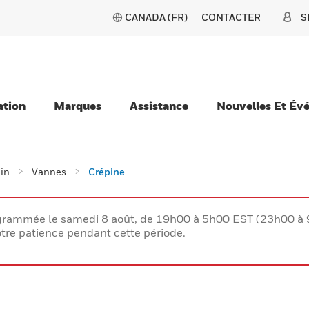
CANADA (FR)
CONTACTER
S
ation
Marques
Assistance
Nouvelles Et Év
ain
Vannes
Crépine
rogrammée le samedi 8 août, de 19h00 à 5h00 EST (23h00 
tre patience pendant cette période.