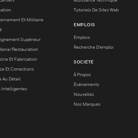
ation
Tutoriels De Sites Web
ernement Et Militaire
EMPLOIS
é
Emplois
ignement Supérieur
Recherche D'emploi
llerie/Restauration
trie Et Fabrication
SOCIÉTÉ
ce Et Corrections
À Propos
e Au Détail
Événements
s Intelligentes
Nouvelles
Nos Marques