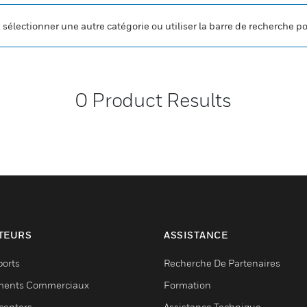
z sélectionner une autre catégorie ou utiliser la barre de recherche p
0
Product Results
TEURS
ASSISTANCE
ports
Recherche De Partenaires
ments Commerciaux
Formation
centers
Assistance Technique