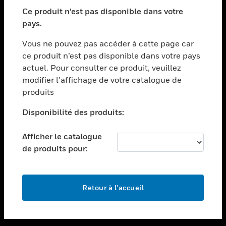
toggle view
SECTEURS
Ce produit n'est pas disponible dans votre
pays.
toggle view
ASSISTANCE
Vous ne pouvez pas accéder à cette page car
toggle view
ce produit n’est pas disponible dans votre pays
EMPLOIS
actuel. Pour consulter ce produit, veuillez
modifier l’affichage de votre catalogue de
toggle view
SOCIÉTÉ
produits
toggle view
Disponibilité des produits:
NOUS CONTACTER
Afficher le catalogue
toggle view
MENTIONS LÉGALES
de produits pour:
toggle view
SUIVEZ-NOUS
Retour à l’accueil