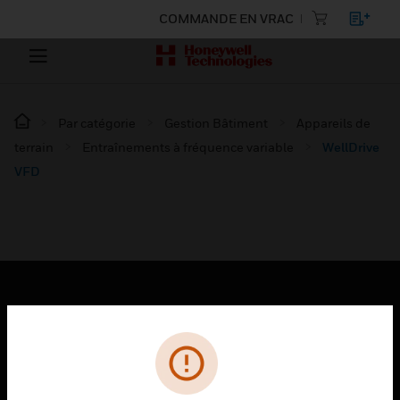
COMMANDE EN VRAC
Par catégorie
Gestion Bâtiment
Appareils de
terrain
Entraînements à fréquence variable
WellDrive
VFD
PRODUITS
toggle view
SOLUTIONS