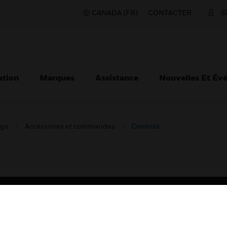
CANADA (FR)
CONTACTER
S
ation
Marques
Assistance
Nouvelles Et Év
age
Accessoires et commandes
Controls
TEURS
ASSISTANCE