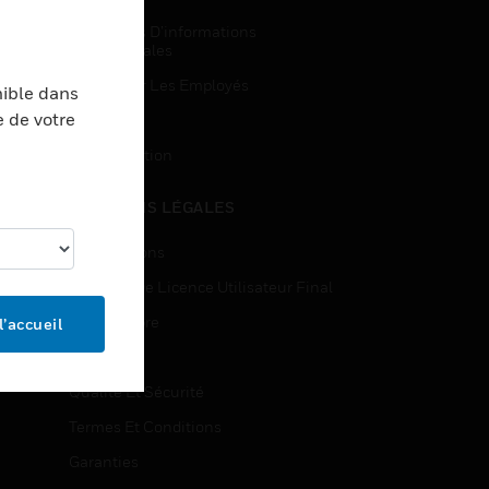
Demandes D’informations
Commerciales
Accès Pour Les Employés
nible dans
e de votre
Inscription
Désinscription
MENTIONS LÉGALES
Certifications
Contrats De Licence Utilisateur Final
Source Libre
l’accueil
Brevets
Qualité Et Sécurité
Termes Et Conditions
Garanties