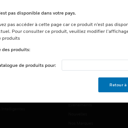
ports
Recherche De Partenaires
'est pas disponible dans votre pays.
ments Commerciaux
Formation
ez pas accéder à cette page car ce produit n’est pas dispo
centers
Assistance Technique
tuel. Pour consulter ce produit, veuillez modifier l’affichag
ation
Tutoriels De Sites Web
 produits
ernement Et Militaire
é des produits:
EMPLOIS
é
Emplois
ignement Supérieur
catalogue de produits pour:
Recherche D'emploi
llerie/Restauration
trie Et Fabrication
SOCIÉTÉ
Retour à 
ce Et Corrections
À Propos
e Au Détail
Événements
s Intelligentes
Nouvelles
Nos Marques