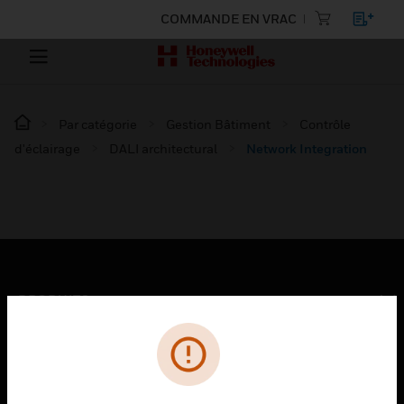
COMMANDE EN VRAC
Par catégorie
Gestion Bâtiment
Contrôle
d'éclairage
DALI architectural
Network Integration
PRODUITS
toggle view
SOLUTIONS
toggle view
SECTEURS