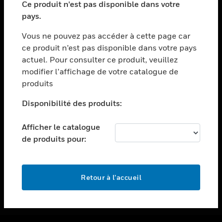
Ce produit n'est pas disponible dans votre
toggle view
pays.
ASSISTANCE
Vous ne pouvez pas accéder à cette page car
toggle view
ce produit n’est pas disponible dans votre pays
EMPLOIS
actuel. Pour consulter ce produit, veuillez
toggle view
modifier l’affichage de votre catalogue de
SOCIÉTÉ
produits
toggle view
NOUS CONTACTER
Disponibilité des produits:
toggle view
Afficher le catalogue
MENTIONS LÉGALES
de produits pour:
toggle view
SUIVEZ-NOUS
Retour à l’accueil