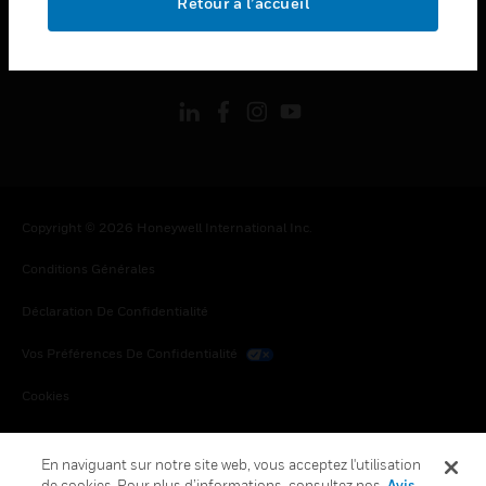
Retour à l’accueil
toggle view
SUIVEZ-NOUS
Copyright © 2026 Honeywell International Inc.
Conditions Générales
Déclaration De Confidentialité
Vos Préférences De Confidentialité
Cookies
Désabonnement Global
En naviguant sur notre site web, vous acceptez l'utilisation
de cookies. Pour plus d’informations, consultez nos
Avis