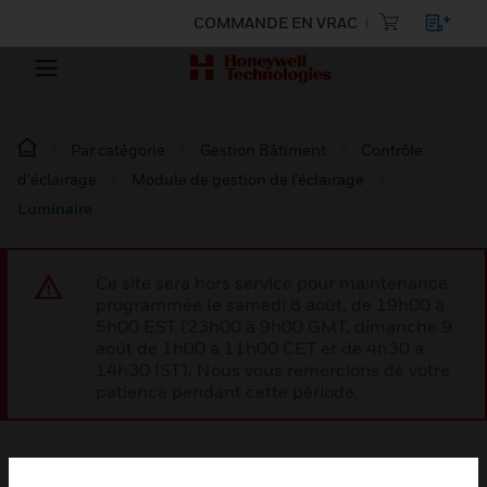
COMMANDE EN VRAC
Par catégorie
Gestion Bâtiment
Contrôle
d'éclairage
Module de gestion de l’éclairage
Luminaire
Ce site sera hors service pour maintenance
programmée le samedi 8 août, de 19h00 à
5h00 EST (23h00 à 9h00 GMT, dimanche 9
août de 1h00 à 11h00 CET et de 4h30 à
14h30 IST). Nous vous remercions de votre
patience pendant cette période.