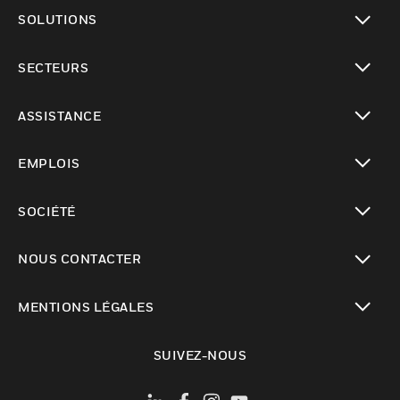
toggle view
SOLUTIONS
toggle view
SECTEURS
toggle view
ASSISTANCE
toggle view
EMPLOIS
toggle view
SOCIÉTÉ
toggle view
NOUS CONTACTER
toggle view
MENTIONS LÉGALES
toggle view
SUIVEZ-NOUS