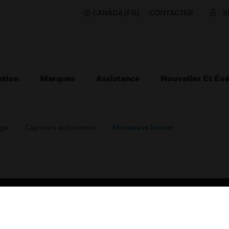
CANADA (FR)
CONTACTER
S
ation
Marques
Assistance
Nouvelles Et Év
age
Capteurs autonomes
Microwave Sensor
TEURS
ASSISTANCE