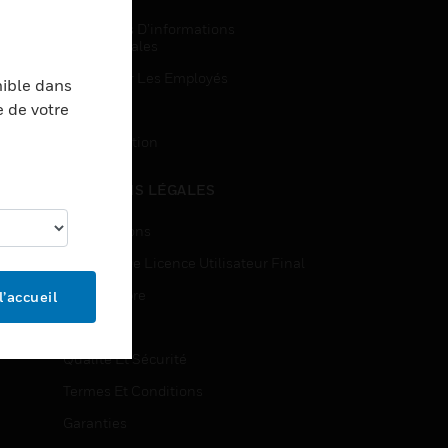
Demandes D’informations
Commerciales
Accès Pour Les Employés
nible dans
e de votre
Inscription
Désinscription
MENTIONS LÉGALES
Certifications
Contrats De Licence Utilisateur Final
Source Libre
l’accueil
Brevets
Qualité Et Sécurité
Termes Et Conditions
Garanties