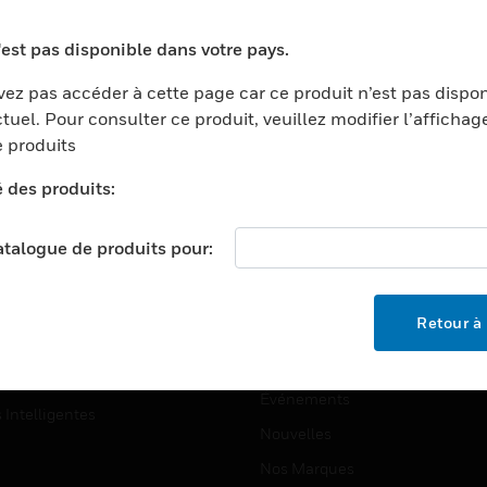
ports
Recherche De Partenaires
'est pas disponible dans votre pays.
ments Commerciaux
Formation
ez pas accéder à cette page car ce produit n’est pas dispo
centers
Assistance Technique
tuel. Pour consulter ce produit, veuillez modifier l’affichag
ation
Tutoriels De Sites Web
 produits
ernement Et Militaire
é des produits:
EMPLOIS
é
Emplois
ignement Supérieur
catalogue de produits pour:
Recherche D'emploi
llerie/Restauration
trie Et Fabrication
SOCIÉTÉ
Retour à 
ce Et Corrections
À Propos
e Au Détail
Événements
s Intelligentes
Nouvelles
Nos Marques