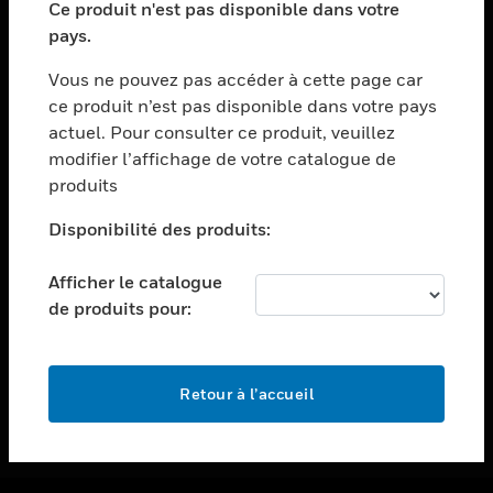
Ce produit n'est pas disponible dans votre
toggle view
pays.
ASSISTANCE
Vous ne pouvez pas accéder à cette page car
toggle view
ce produit n’est pas disponible dans votre pays
EMPLOIS
actuel. Pour consulter ce produit, veuillez
toggle view
modifier l’affichage de votre catalogue de
SOCIÉTÉ
produits
toggle view
NOUS CONTACTER
Disponibilité des produits:
toggle view
Afficher le catalogue
MENTIONS LÉGALES
de produits pour:
toggle view
SUIVEZ-NOUS
Retour à l’accueil