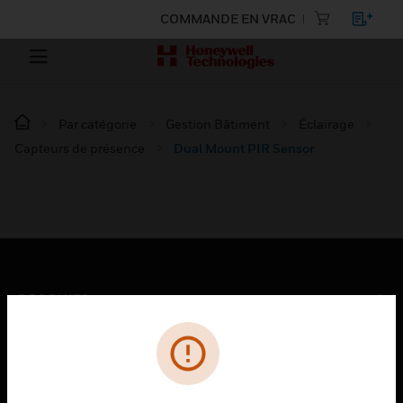
COMMANDE EN VRAC
Par catégorie
Gestion Bâtiment
Éclairage
Capteurs de présence
Dual Mount PIR Sensor
PRODUITS
toggle view
SOLUTIONS
toggle view
SECTEURS